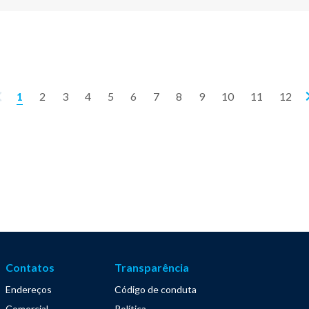
1
2
3
4
5
6
7
8
9
10
11
12
Contatos
Transparência
Endereços
Código de conduta
Comercial
Política