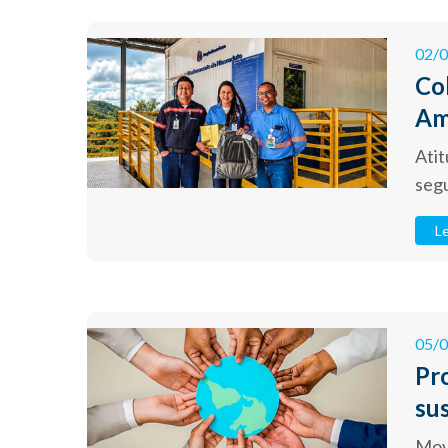
02/
Co
Am
Atit
seg
Le
05/
Pr
su
Movi