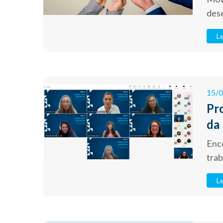
des
Le
15/
Pr
da
Enco
trab
Le