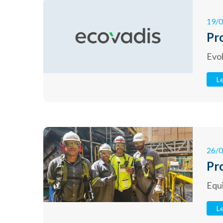
19/
Pr
Evol
Le
26/
Pr
Equ
Le