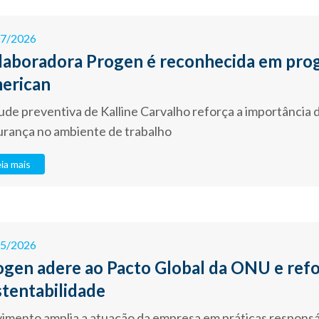
07/2026
laboradora Progen é reconhecida em pro
erican
ude preventiva de Kalline Carvalho reforça a importância d
urança no ambiente de trabalho
ia mais
05/2026
ogen adere ao Pacto Global da ONU e re
stentabilidade
mento amplia a atuação da empresa em práticas responsáv