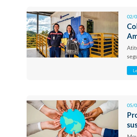
02/
Co
Am
Atit
seg
Le
05/
Pr
su
Movi