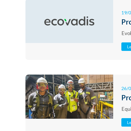
19/
Pr
Evol
Le
26/
Pr
Equ
Le