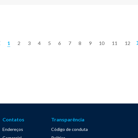
1
2
3
4
5
6
7
8
9
10
11
12
Contatos
Transparência
Endereços
Código de conduta
Comercial
Política