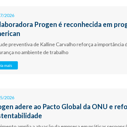
07/2026
laboradora Progen é reconhecida em pro
erican
ude preventiva de Kalline Carvalho reforça a importância d
urança no ambiente de trabalho
ia mais
05/2026
ogen adere ao Pacto Global da ONU e re
stentabilidade
mento amplia a atuação da empresa em práticas responsáv