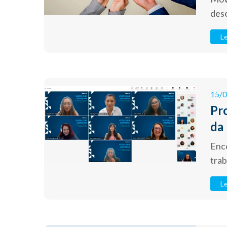
des
Le
15/
Pr
da
Enco
trab
Le