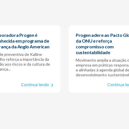
boradora Progen é
Progen adere ao Pacto Gl
nhecida em programa de
da ONU e reforça
rança da Anglo American
compromisso com
sustentabilidade
de preventiva de Kalline
lho reforça a importância da
Movimento amplia a atuação 
ão aos riscos e da cultura de
empresa em práticas respons
nça...
e alinhadas à agenda global d
desenvolvimento sustentáve
Continue lendo
Continue l