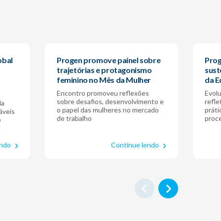
obal
Progen promove painel sobre
Prog
trajetórias e protagonismo
sust
feminino no Mês da Mulher
da E
Encontro promoveu reflexões
Evolu
sobre desafios, desenvolvimento e
refl
da
o papel das mulheres no mercado
práti
áveis
de trabalho
proc
e
l
endo
Continue lendo