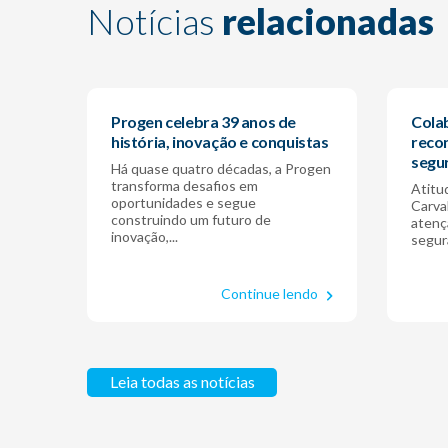
Notícias
relacionadas
Progen celebra 39 anos de
Cola
história, inovação e conquistas
reco
segu
Há quase quatro décadas, a Progen
transforma desafios em
Atitu
oportunidades e segue
Carva
construindo um futuro de
atenç
inovação,...
segura
Continue lendo
Leia todas as notícias