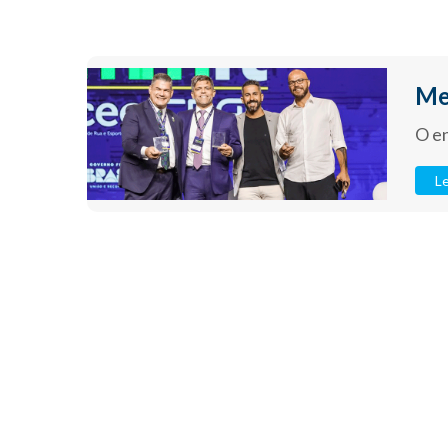
Me
O en
Le