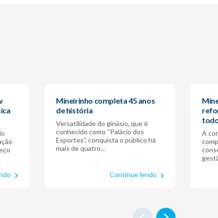
w
Mineirinho completa 45 anos
Mine
sica
de história
refo
todo
Versatilidade do ginásio, que é
conhecido como “Palácio dos
lo
A co
Esportes”, conquista o público há
ação
compl
mais de quatro...
reço
cons
gest
endo
Continue lendo