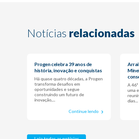
Notícias
relacionadas
Progen celebra 39 anos de
Arrai
história, inovação e conquistas
Mine
cons
Há quase quatro décadas, a Progen
transforma desafios em
A 46ª
oportunidades e segue
uma e
construindo um futuro de
reuni
inovação,...
dias...
Continue lendo
Leia todas as notícias