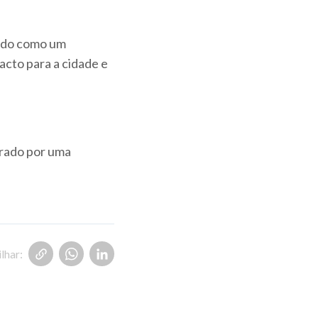
ando como um
acto para a cidade e
trado por uma
lhar: