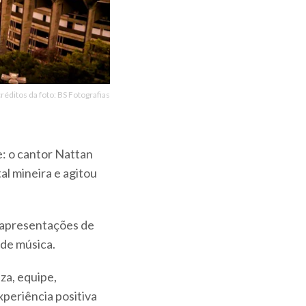
éditos da foto: BS Fotografias
: o cantor Nattan
al mineira e agitou
 apresentações de
 de música.
za, equipe,
xperiência positiva