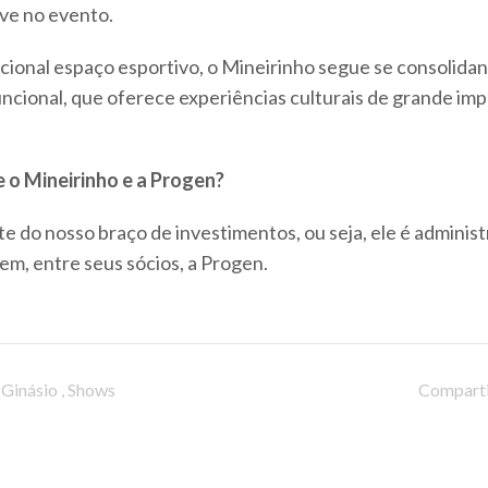
ve no evento.
icional espaço esportivo, o Mineirinho segue se consolid
cional, que oferece experiências culturais de grande imp
e o Mineirinho e a Progen?
te do nosso braço de investimentos, ou seja, ele é adminis
em, entre seus sócios, a Progen.
,
Ginásio
,
Shows
Comparti