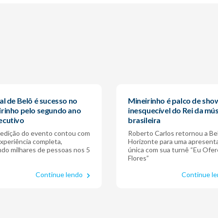
al de Belô é sucesso no
Mineirinho é palco de sho
irinho pelo segundo ano
inesquecível do Rei da mú
ecutivo
brasileira
 edição do evento contou com
Roberto Carlos retornou a Be
xperiência completa,
Horizonte para uma apresent
ndo milhares de pessoas nos 5
única com sua turnê “Eu Ofe
Flores”
Continue lendo
Continue l