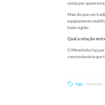
vivida por quem este
Mais do que um trad
equipamento multifun
toda região.
Qual a relação entr
O Mineirinho faz par
concessionária que t
Tags:
Mineirinho